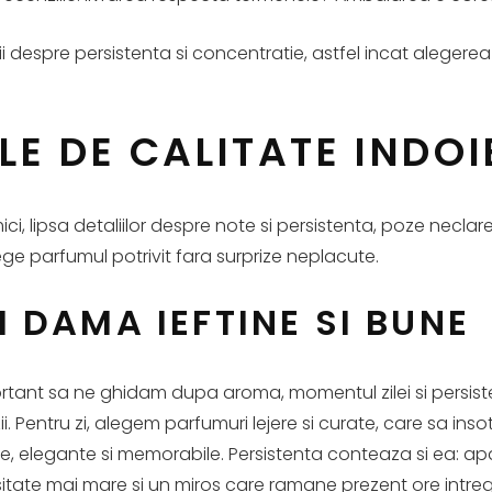
ii despre persistenta si concentratie, astfel incat alegerea s
LE DE CALITATE INDOI
i, lipsa detaliilor despre note si persistenta, poze neclar
ege parfumul potrivit fara surprize neplacute.
 DAMA IEFTINE SI BUNE
ant sa ne ghidam dupa aroma, momentul zilei si persistenta
zii. Pentru zi, alegem parfumuri lejere si curate, care sa ins
, elegante si memorabile. Persistenta conteaza si ea: ap
sitate mai mare si un miros care ramane prezent ore intreg