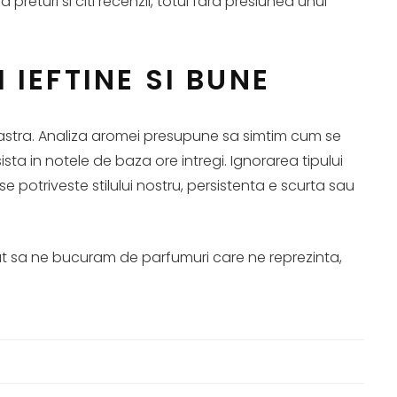
returi si citi recenzii, totul fara presiunea unui
IEFTINE SI BUNE
astra. Analiza aromei presupune sa simtim cum se
a in notele de baza ore intregi. Ignorarea tipului
e potriveste stilului nostru, persistenta e scurta sau
ncat sa ne bucuram de parfumuri care ne reprezinta,