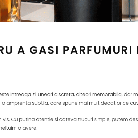
U A GASI PARFUMURI I
ste intreaga zi: uneori discreta, alteori memorabila, dar 
asa o amprenta subtila, care spune mai mult decat orice cuv
 un vis. Cu putina atentie si cateva trucuri simple, putem d
cheltuim o avere.