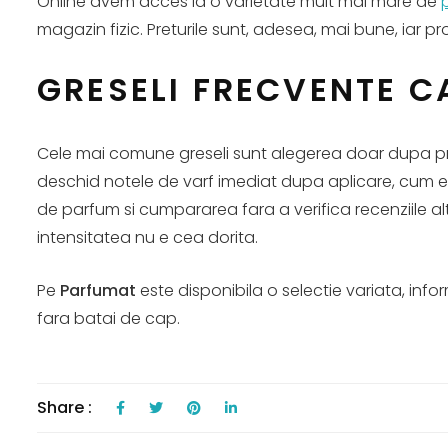
Online avem acces la o varietate mult mai mare de
magazin fizic. Preturile sunt, adesea, mai bune, iar pr
GRESELI FRECVENTE C
Cele mai comune greseli sunt alegerea doar dupa pr
deschid notele de varf imediat dupa aplicare, cum ev
de parfum si cumpararea fara a verifica recenziile alto
intensitatea nu e cea dorita.
Pe
Parfumat
este disponibila o selectie variata, info
fara batai de cap.
Share :