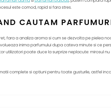
parfumuri dama
si
parfumuri barbati
, putem compara rapid p
ocesul este comod, rapid si fara stres.
AND CAUTAM PARFUMURI 
et, fara a analiza aroma si cum se dezvolta pe pielea no
olueaza inima parfumului dupa cateva minute si ce persist
r utilizatori poate duce la surprize neplacute: mirosul nu s
rmatii complete si optiuni pentru toate gusturile, astfel i