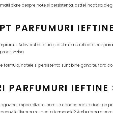
ormatii clare despre note si persistenta, astfel incat sa ale
PT PARFUMURI IEFTINE
promis. Adevarul este ca pretul mic nu reflecta neaparat 
propriu-zisa.
re formula, notele si persistenta sunt bine gandite, fara co
I PARFUMURI IEFTINE 
Magazinele specializate, care se concentreaza doar pe pa
m recenziile: livrarea respecta termenele? Ambalarea e co