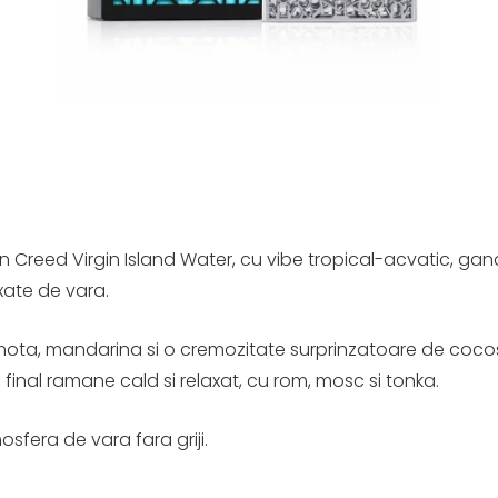
in Creed Virgin Island Water, cu vibe tropical-acvatic, ga
axate de vara.
ota, mandarina si o cremozitate surprinzatoare de cocos. I
a final ramane cald si relaxat, cu rom, mosc si tonka.
sfera de vara fara griji.