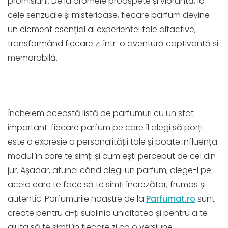
promisiuni. De la aromele proaspete și vibrantă, la
cele senzuale și misterioase, fiecare parfum devine
un element esențial al experienței tale olfactive,
transformând fiecare zi într-o aventură captivantă și
memorabilă.
Încheiem această listă de parfumuri cu un sfat
important: fiecare parfum pe care îl alegi să porți
este o expresie a personalității tale și poate influența
modul în care te simți și cum ești perceput de cei din
jur. Așadar, atunci când alegi un parfum, alege-l pe
acela care te face să te simți încrezător, frumos și
autentic. Parfumurile noastre de la
Parfumat.ro
sunt
create pentru a-ți sublinia unicitatea și pentru a te
ajuta să te simți în fiecare zi ca o versiune