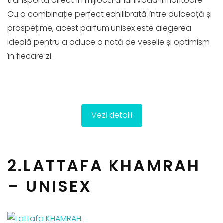
transporta direct în mijlocul unui livadă înfloritoare.
Cu o combinație perfect echilibrată între dulceață și
prospețime, acest parfum unisex este alegerea
ideală pentru a aduce o notă de veselie și optimism
în fiecare zi.
Vezi detalii
2.LATTAFA KHAMRAH
– UNISEX