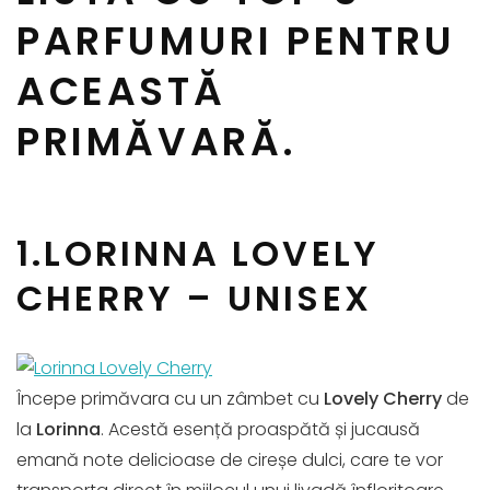
PARFUMURI PENTRU
ACEASTĂ
PRIMĂVARĂ.
1.LORINNA LOVELY
CHERRY – UNISEX
Începe primăvara cu un zâmbet cu
Lovely Cherry
de
la
Lorinna
. Acestă esență proaspătă și jucausă
emană note delicioase de cireșe dulci, care te vor